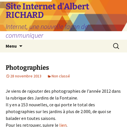
Aller
Site Internet d'Albert
au
RICHARD
contenu
Internet, une nouvelle façon de
communiquer
Recherc
Menu
Photographies
28 novembre 2013
Non classé
Je viens de rajouter des photographies de l’année 2012 dans
la rubrique des Jardins de la Fontaine.
Il y en a 153 nouvelles, ce qui porte le total des
photographies sur les jardins à plus de 2.000, de quoi se
balader en toutes saisons.
Pour les retrouver, suivre le
lien
.