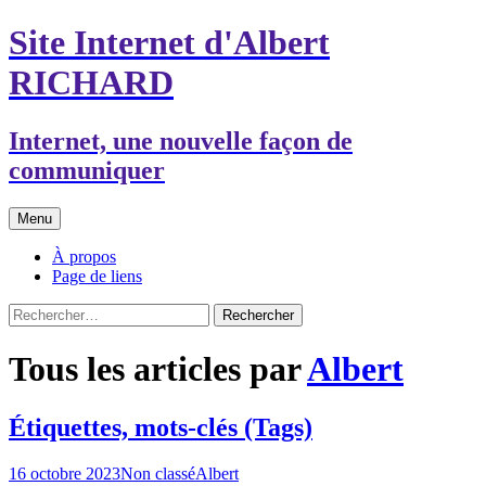
Aller
Site Internet d'Albert
au
contenu
RICHARD
Internet, une nouvelle façon de
communiquer
Menu
À propos
Page de liens
Rechercher :
Tous les articles par
Albert
Étiquettes, mots-clés (Tags)
16 octobre 2023
Non classé
Albert