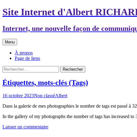
Aller
Site Internet d'Albert RICHA
au
contenu
Internet, une nouvelle façon de communiq
Menu
À propos
Page de liens
Rechercher :
Étiquettes, mots-clés (Tags)
16 octobre 2023
Non classé
Albert
Dans la galerie de mes photographies le nombre de tags est passé à 32
In the gallery of my photographs the number of tags has increased to 
Laisser un commentaire