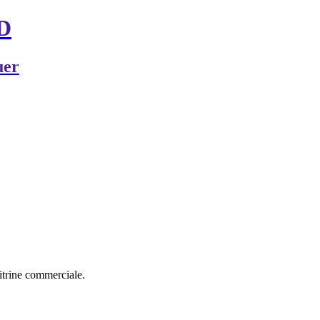
RD
uer
vitrine commerciale.