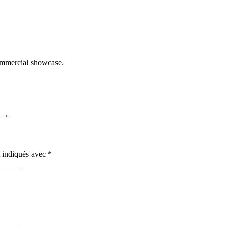
commercial showcase.
)
→
t indiqués avec
*