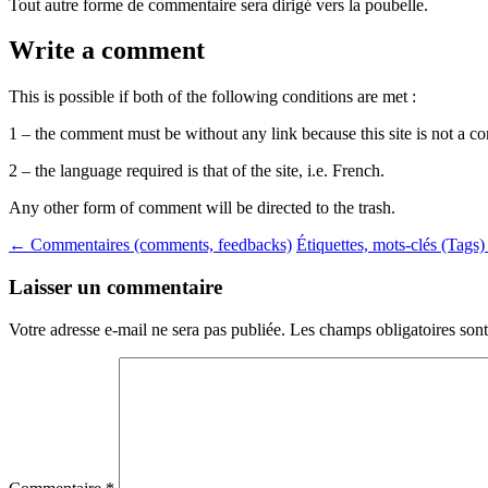
Tout autre forme de commentaire sera dirigé vers la poubelle.
Write a comment
This is possible if both of the following conditions are met :
1 – the comment must be without any link because this site is not a 
2 – the language required is that of the site, i.e. French.
Any other form of comment will be directed to the trash.
Navigation
←
Commentaires (comments, feedbacks)
Étiquettes, mots-clés (Tags
des
Laisser un commentaire
articles
Votre adresse e-mail ne sera pas publiée.
Les champs obligatoires son