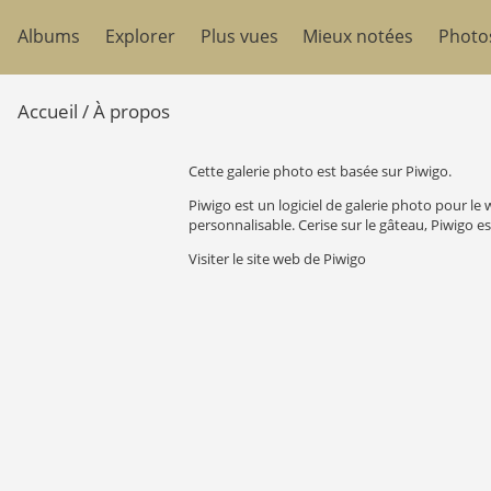
Albums
Explorer
Plus vues
Mieux notées
Photo
Accueil
/ À propos
Cette galerie photo est basée sur Piwigo.
Piwigo est un logiciel de galerie photo pour l
personnalisable. Cerise sur le gâteau, Piwigo est
Visiter le site web de Piwigo