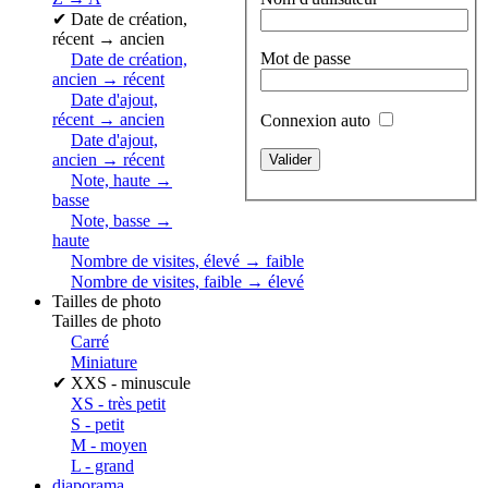
✔
Date de création,
récent → ancien
Mot de passe
Date de création,
ancien → récent
Date d'ajout,
récent → ancien
Connexion auto
Date d'ajout,
ancien → récent
Note, haute →
basse
Note, basse →
haute
Nombre de visites, élevé → faible
Nombre de visites, faible → élevé
Tailles de photo
Tailles de photo
Carré
Miniature
✔
XXS - minuscule
XS - très petit
S - petit
M - moyen
L - grand
diaporama