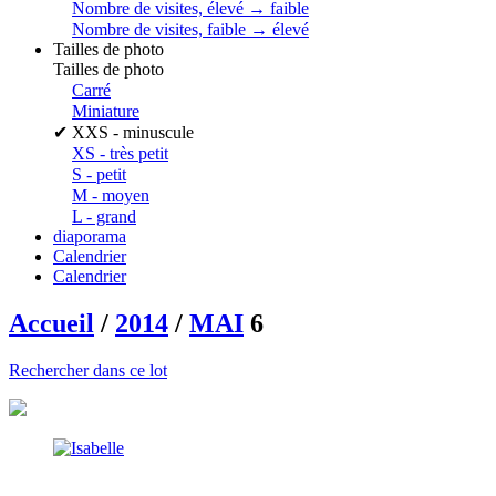
Nombre de visites, élevé → faible
Nombre de visites, faible → élevé
Tailles de photo
Tailles de photo
Carré
Miniature
✔
XXS - minuscule
XS - très petit
S - petit
M - moyen
L - grand
diaporama
Calendrier
Calendrier
Accueil
/
2014
/
MAI
6
Rechercher dans ce lot