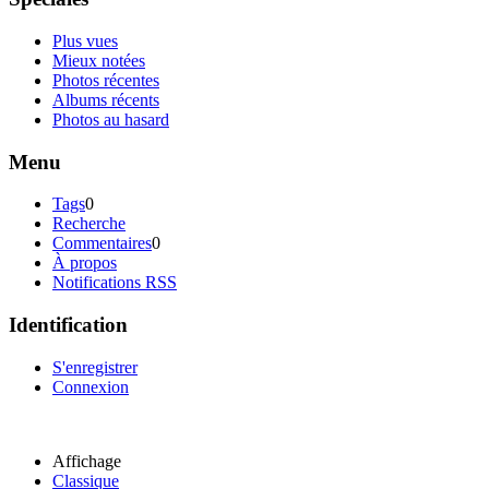
Plus vues
Mieux notées
Photos récentes
Albums récents
Photos au hasard
Menu
Tags
0
Recherche
Commentaires
0
À propos
Notifications RSS
Identification
S'enregistrer
Connexion
Affichage
Classique