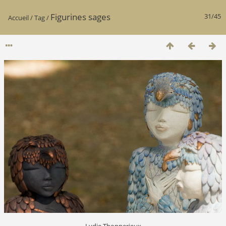
Figurines sages
31/45
Accueil
/
Tag
/