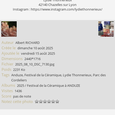
Lydie Thonnerieux
42140 Chazelles sur Lyon
Instagram : https://www.instagram.com/lydiethonnerieux/
Auteur
Albert RICHARD
Créée le
dimanche 10 août 2025
Ajoutée le
vendredi 15 août 2025
Dimensions
2440*1716
Fichier
2025_08_10_DSC_7130.jpg
Poids
2231 Ko
Tags
Anduze
,
Festival de la Céramique
,
Lydie Thonnerieux
,
Parc des
Cordeliers
Albums
2025
/
Festival de la Céramique à ANDUZE
Visites
1436
Score
pas de note
Notez cette photo