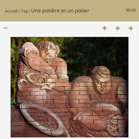
Une potière et un potier
30/45
Accueil
/
Tag
/