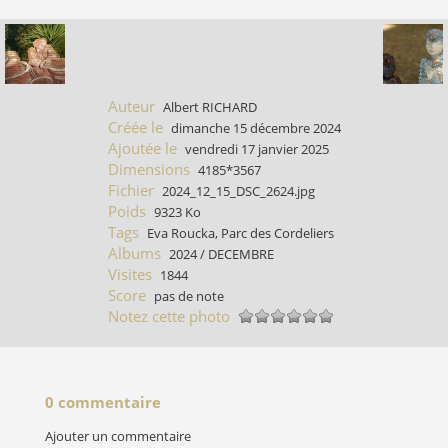
Auteur
Albert RICHARD
Créée le
dimanche 15 décembre 2024
Ajoutée le
vendredi 17 janvier 2025
Dimensions
4185*3567
Fichier
2024_12_15_DSC_2624.jpg
Poids
9323 Ko
Tags
Eva Roucka
,
Parc des Cordeliers
Albums
2024
/
DECEMBRE
Visites
1844
Score
pas de note
Notez cette photo
0 commentaire
Ajouter un commentaire