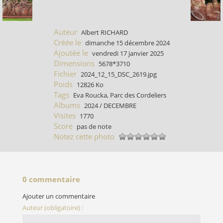
Auteur
Albert RICHARD
Créée le
dimanche 15 décembre 2024
Ajoutée le
vendredi 17 janvier 2025
Dimensions
5678*3710
Fichier
2024_12_15_DSC_2619.jpg
Poids
12826 Ko
Tags
Eva Roucka
,
Parc des Cordeliers
Albums
2024
/
DECEMBRE
Visites
1770
Score
pas de note
Notez cette photo
0 commentaire
Ajouter un commentaire
Auteur (obligatoire) :