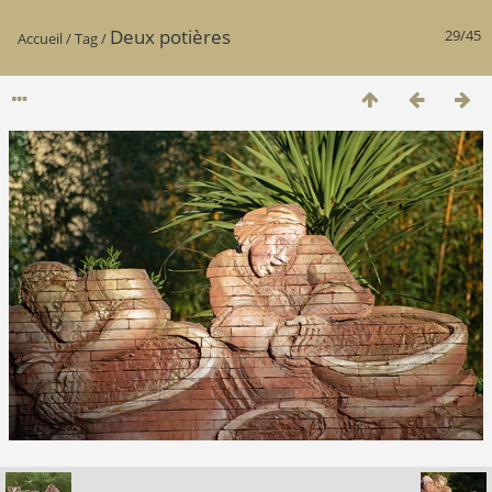
Deux potières
29/45
Accueil
/
Tag
/