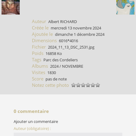
Auteur
Albert RICHARD
Créée le
mercredi 13 novembre 2024
Ajoutée le
dimanche 1 décembre 2024
Dimensions
6016*4016
Fichier
2024_11_13_DSC_2531.jpg
Poids
16858 Ko
Tags
Parc des Cordeliers
Albums
2024
/
NOVEMBRE
Visites
1830
Score
pas de note
Notez cette photo
0 commentaire
Ajouter un commentaire
Auteur (obligatoire) :