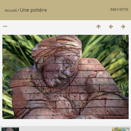
Une potière
9361/9710
Accueil
/