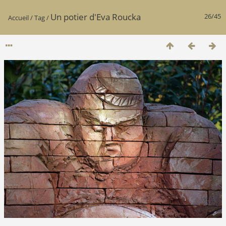
Un potier d'Eva Roucka
26/45
Accueil
/
Tag
/