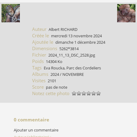
Auteur
Albert RICHARD
Créée le
mercredi 13 novembre 2024
Ajoutée le
dimanche 1 décembre 2024
Dimensions
5262*3814
Fichier
2024_11_13_DSC_2528.jpg
Poids
14304 Ko
Tags
Eva Roucka
,
Parc des Cordeliers
Albums
2024
/
NOVEMBRE
Visites
2101
Score
pas de note
Notez cette photo
0 commentaire
Ajouter un commentaire