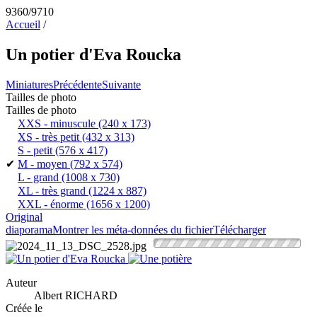
9360/9710
Accueil
/
Un potier d'Eva Roucka
Miniatures
Précédente
Suivante
Tailles de photo
Tailles de photo
XXS - minuscule
(240 x 173)
XS - très petit
(432 x 313)
S - petit
(576 x 417)
✔
M - moyen
(792 x 574)
L - grand
(1008 x 730)
XL - très grand
(1224 x 887)
XXL - énorme
(1656 x 1200)
Original
diaporama
Montrer les méta-données du fichier
Télécharger
Auteur
Albert RICHARD
Créée le