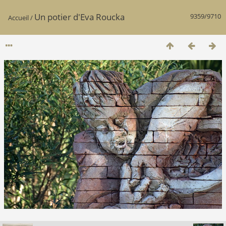
Un potier d'Eva Roucka
9359/9710
Accueil
/