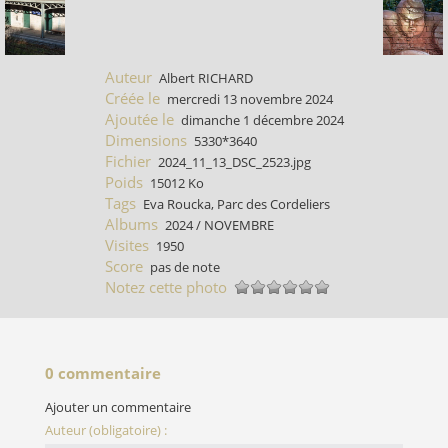
Auteur
Albert RICHARD
Créée le
mercredi 13 novembre 2024
Ajoutée le
dimanche 1 décembre 2024
Dimensions
5330*3640
Fichier
2024_11_13_DSC_2523.jpg
Poids
15012 Ko
Tags
Eva Roucka
,
Parc des Cordeliers
Albums
2024
/
NOVEMBRE
Visites
1950
Score
pas de note
Notez cette photo
0 commentaire
Ajouter un commentaire
Auteur (obligatoire) :