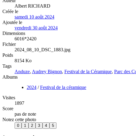
Auteur
Albert RICHARD
Créée le
samedi 10 août 2024
Ajoutée le
vendredi 30 août 2024
Dimensions
6016*2420
Fichier
2024_08_10_DSC_1883.jpg
Poids
8154 Ko
Tags
Anduze
,
Audrey Bignon
,
Festival de la Céramique
,
Parc des Co
Albums
2024
/
Festival de la céramique
Visites
1897
Score
pas de note
Notez cette photo