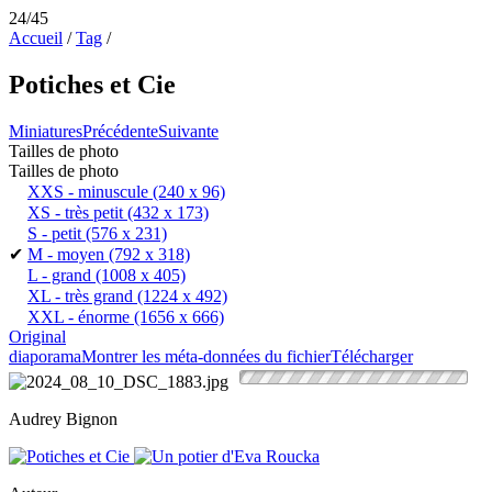
24/45
Accueil
/
Tag
/
Potiches et Cie
Miniatures
Précédente
Suivante
Tailles de photo
Tailles de photo
XXS - minuscule
(240 x 96)
XS - très petit
(432 x 173)
S - petit
(576 x 231)
✔
M - moyen
(792 x 318)
L - grand
(1008 x 405)
XL - très grand
(1224 x 492)
XXL - énorme
(1656 x 666)
Original
diaporama
Montrer les méta-données du fichier
Télécharger
Audrey Bignon