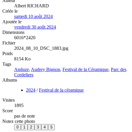
Auteur
Albert RICHARD
Créée le
samedi 10 août 2024
Ajoutée le
vendredi 30 août 2024
Dimensions
6016*2420
Fichier
2024_08_10_DSC_1883.jpg
Poids
8154 Ko
Tags
Anduze
,
Audrey Bignon
,
Festival de la Céramique
,
Parc des
Cordeliers
Albums
2024
/
Festival de la céramique
Visites
1895
Score
pas de note
Notez cette photo