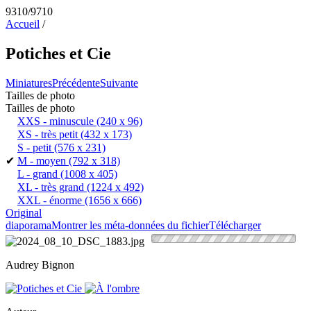
9310/9710
Accueil
/
Potiches et Cie
Miniatures
Précédente
Suivante
Tailles de photo
Tailles de photo
XXS - minuscule
(240 x 96)
XS - très petit
(432 x 173)
S - petit
(576 x 231)
✔
M - moyen
(792 x 318)
L - grand
(1008 x 405)
XL - très grand
(1224 x 492)
XXL - énorme
(1656 x 666)
Original
diaporama
Montrer les méta-données du fichier
Télécharger
Audrey Bignon