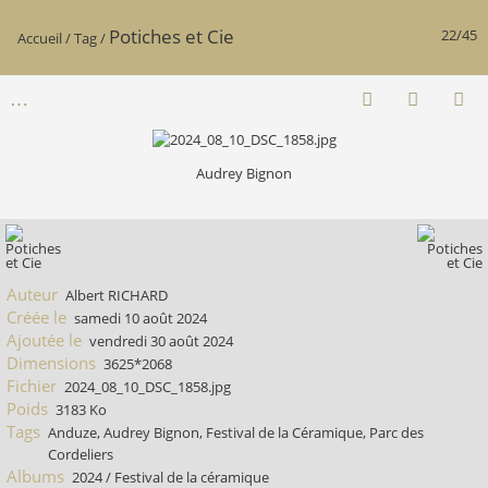
Potiches et Cie
22/45
Accueil
/
Tag
/
Audrey Bignon
Auteur
Albert RICHARD
Créée le
samedi 10 août 2024
Ajoutée le
vendredi 30 août 2024
Dimensions
3625*2068
Fichier
2024_08_10_DSC_1858.jpg
Poids
3183 Ko
Tags
Anduze
,
Audrey Bignon
,
Festival de la Céramique
,
Parc des
Cordeliers
Albums
2024
/
Festival de la céramique