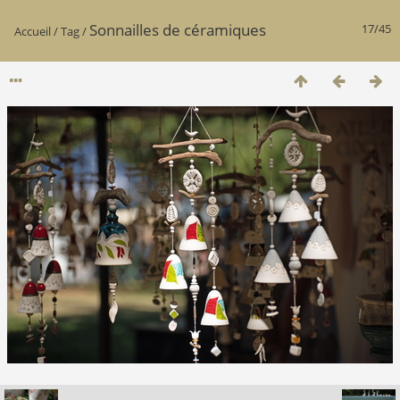
Sonnailles de céramiques
17/45
Accueil
/
Tag
/