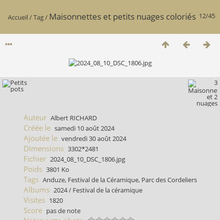
Maisonnettes et petits nuages coloriés
12/45
Accueil
/
Tag
/
Auteur
Albert RICHARD
Créée le
samedi 10 août 2024
Ajoutée le
vendredi 30 août 2024
Dimensions
3302*2481
Fichier
2024_08_10_DSC_1806.jpg
Poids
3801 Ko
Tags
Anduze
,
Festival de la Céramique
,
Parc des Cordeliers
Albums
2024
/
Festival de la céramique
Visites
1820
Score
pas de note