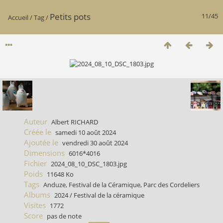
Petits pots
11/45
Accueil
/
Tag
/
Auteur
Albert RICHARD
Créée le
samedi 10 août 2024
Ajoutée le
vendredi 30 août 2024
Dimensions
6016*4016
Fichier
2024_08_10_DSC_1803.jpg
Poids
11648 Ko
Tags
Anduze
,
Festival de la Céramique
,
Parc des Cordeliers
Albums
2024
/
Festival de la céramique
Visites
1772
Score
pas de note