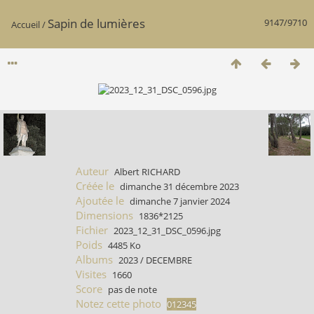
Sapin de lumières
9147/9710
Accueil
/
Auteur
Albert RICHARD
Créée le
dimanche 31 décembre 2023
Ajoutée le
dimanche 7 janvier 2024
Dimensions
1836*2125
Fichier
2023_12_31_DSC_0596.jpg
Poids
4485 Ko
Albums
2023
/
DECEMBRE
Visites
1660
Score
pas de note
Notez cette photo