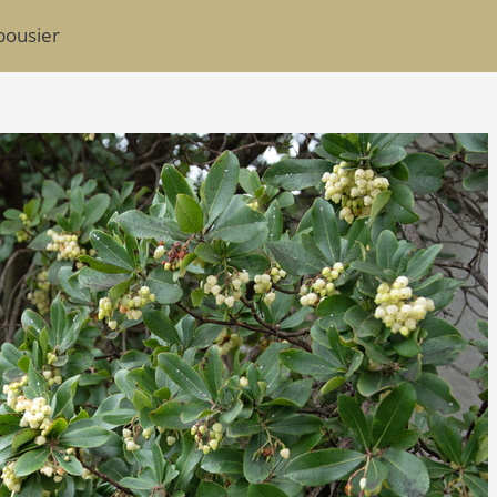
rbousier