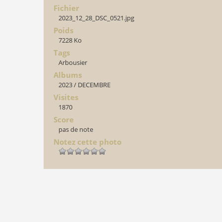
Fichier
2023_12_28_DSC_0521.jpg
Poids
7228 Ko
Tags
Arbousier
Albums
2023
/
DECEMBRE
Visites
1870
Score
pas de note
Notez cette photo