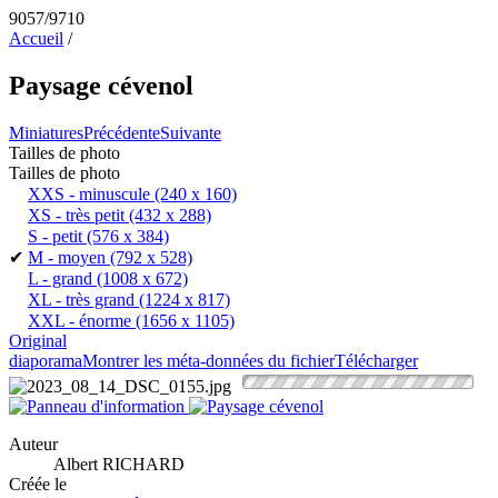
9057/9710
Accueil
/
Paysage cévenol
Miniatures
Précédente
Suivante
Tailles de photo
Tailles de photo
XXS - minuscule
(240 x 160)
XS - très petit
(432 x 288)
S - petit
(576 x 384)
✔
M - moyen
(792 x 528)
L - grand
(1008 x 672)
XL - très grand
(1224 x 817)
XXL - énorme
(1656 x 1105)
Original
diaporama
Montrer les méta-données du fichier
Télécharger
Auteur
Albert RICHARD
Créée le