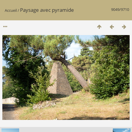
Paysage avec pyramide
9049/9710
Accueil
/