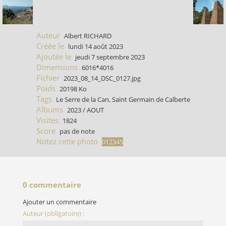
Auteur
Albert RICHARD
Créée le
lundi 14 août 2023
Ajoutée le
jeudi 7 septembre 2023
Dimensions
6016*4016
Fichier
2023_08_14_DSC_0127.jpg
Poids
20198 Ko
Tags
Le Serre de la Can
,
Saint Germain de Calberte
Albums
2023
/
AOUT
Visites
1824
Score
pas de note
Notez cette photo
0 commentaire
Ajouter un commentaire
Auteur (obligatoire) :