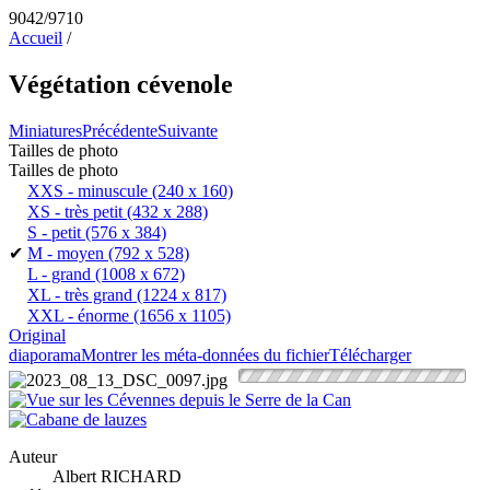
9042/9710
Accueil
/
Végétation cévenole
Miniatures
Précédente
Suivante
Tailles de photo
Tailles de photo
XXS - minuscule
(240 x 160)
XS - très petit
(432 x 288)
S - petit
(576 x 384)
✔
M - moyen
(792 x 528)
L - grand
(1008 x 672)
XL - très grand
(1224 x 817)
XXL - énorme
(1656 x 1105)
Original
diaporama
Montrer les méta-données du fichier
Télécharger
Auteur
Albert RICHARD