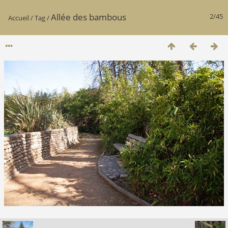
Allée des bambous
2/45
Accueil
/
Tag
/