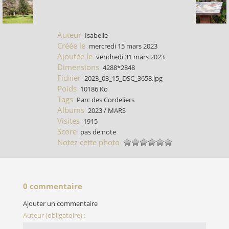
Auteur
Isabelle
Créée le
mercredi 15 mars 2023
Ajoutée le
vendredi 31 mars 2023
Dimensions
4288*2848
Fichier
2023_03_15_DSC_3658.jpg
Poids
10186 Ko
Tags
Parc des Cordeliers
Albums
2023
/
MARS
Visites
1915
Score
pas de note
Notez cette photo
0 commentaire
Ajouter un commentaire
Auteur (obligatoire) :