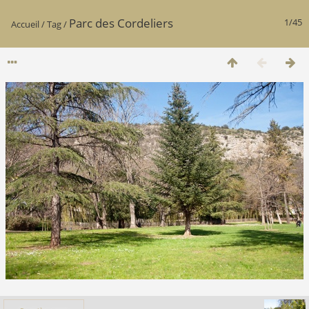
Parc des Cordeliers
1/45
Accueil
/
Tag
/