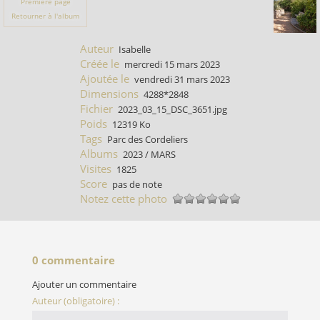
Première page
Retourner à l'album
Auteur
Isabelle
Créée le
mercredi 15 mars 2023
Ajoutée le
vendredi 31 mars 2023
Dimensions
4288*2848
Fichier
2023_03_15_DSC_3651.jpg
Poids
12319 Ko
Tags
Parc des Cordeliers
Albums
2023
/
MARS
Visites
1825
Score
pas de note
Notez cette photo
0 commentaire
Ajouter un commentaire
Auteur (obligatoire) :