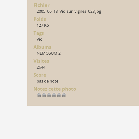
Fichier
2005_06_18_Vic_sur_vignes_028.jpg
Poids
127 Ko
Tags
Vic
Albums
NEMOSUM 2
Visites
2644
Score
pas de note
Notez cette photo