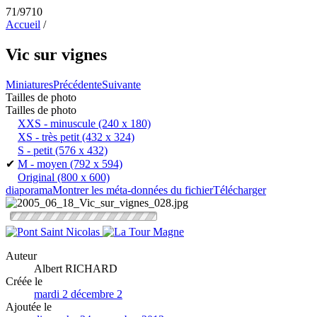
71/9710
Accueil
/
Vic sur vignes
Miniatures
Précédente
Suivante
Tailles de photo
Tailles de photo
XXS - minuscule
(240 x 180)
XS - très petit
(432 x 324)
S - petit
(576 x 432)
✔
M - moyen
(792 x 594)
Original
(800 x 600)
diaporama
Montrer les méta-données du fichier
Télécharger
Auteur
Albert RICHARD
Créée le
mardi 2 décembre 2
Ajoutée le