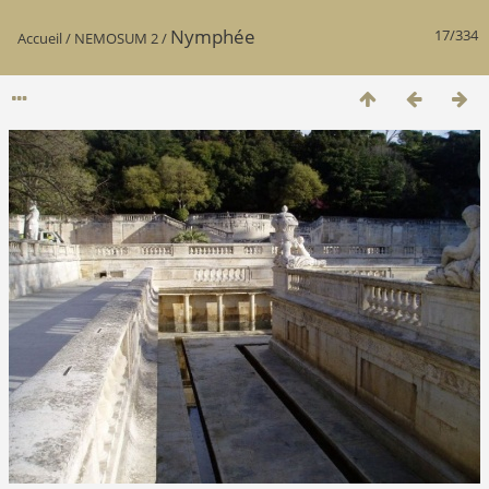
Nymphée
17/334
Accueil
/
NEMOSUM 2
/