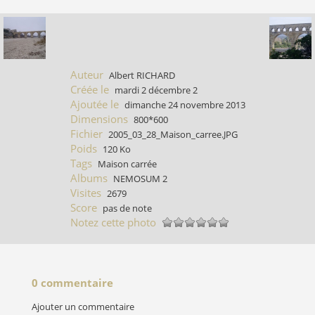
Auteur
Albert RICHARD
Créée le
mardi 2 décembre 2
Ajoutée le
dimanche 24 novembre 2013
Dimensions
800*600
Fichier
2005_03_28_Maison_carree.JPG
Poids
120 Ko
Tags
Maison carrée
Albums
NEMOSUM 2
Visites
2679
Score
pas de note
Notez cette photo
0 commentaire
Ajouter un commentaire