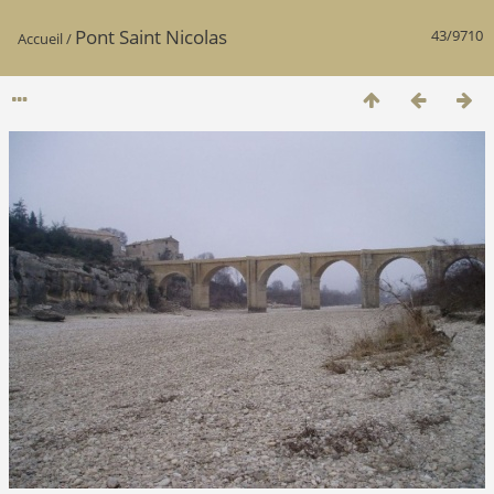
Pont Saint Nicolas
43/9710
Accueil
/