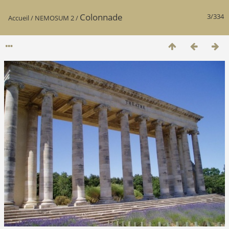
Colonnade
3/334
Accueil
/
NEMOSUM 2
/