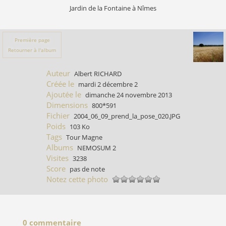
Jardin de la Fontaine à Nîmes
Première page
Retourner à l'album
Auteur
Albert RICHARD
Créée le
mardi 2 décembre 2
Ajoutée le
dimanche 24 novembre 2013
Dimensions
800*591
Fichier
2004_06_09_prend_la_pose_020.JPG
Poids
103 Ko
Tags
Tour Magne
Albums
NEMOSUM 2
Visites
3238
Score
pas de note
Notez cette photo
0 commentaire