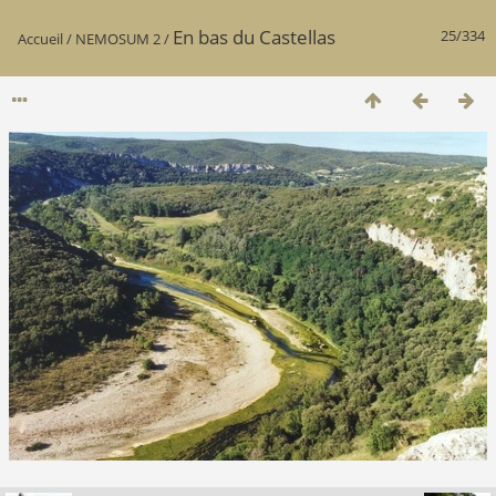
En bas du Castellas
25/334
Accueil
/
NEMOSUM 2
/