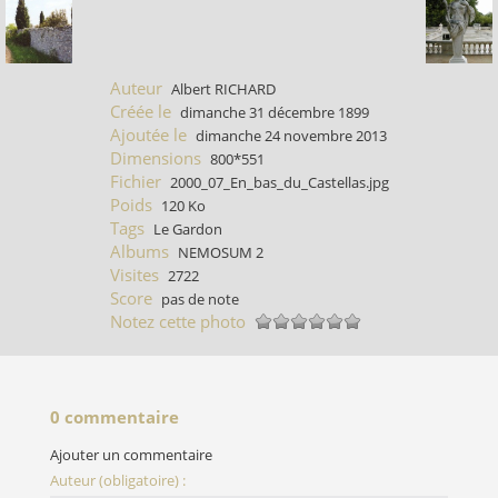
Auteur
Albert RICHARD
Créée le
dimanche 31 décembre 1899
Ajoutée le
dimanche 24 novembre 2013
Dimensions
800*551
Fichier
2000_07_En_bas_du_Castellas.jpg
Poids
120 Ko
Tags
Le Gardon
Albums
NEMOSUM 2
Visites
2722
Score
pas de note
Notez cette photo
0 commentaire
Ajouter un commentaire
Auteur (obligatoire) :