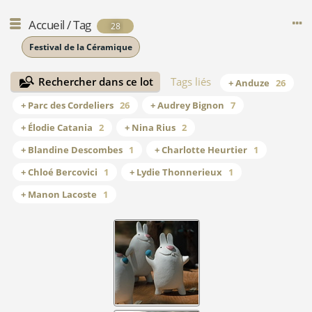
Accueil
/
Tag
28
Festival de la Céramique
Rechercher dans ce lot
Tags liés
+ Anduze
26
+ Parc des Cordeliers
26
+ Audrey Bignon
7
+ Élodie Catania
2
+ Nina Rius
2
+ Blandine Descombes
1
+ Charlotte Heurtier
1
+ Chloé Bercovici
1
+ Lydie Thonnerieux
1
+ Manon Lacoste
1