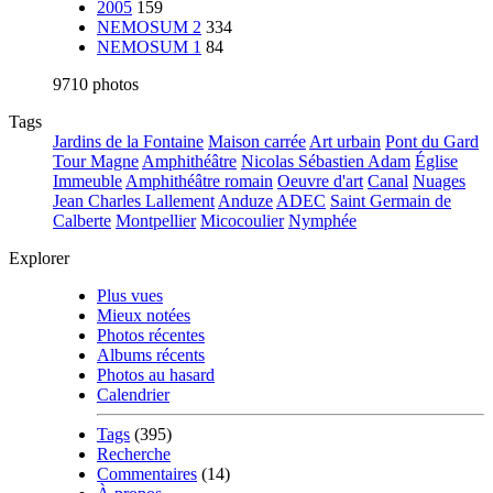
2005
159
NEMOSUM 2
334
NEMOSUM 1
84
9710 photos
Tags
Jardins de la Fontaine
Maison carrée
Art urbain
Pont du Gard
Tour Magne
Amphithéâtre
Nicolas Sébastien Adam
Église
Immeuble
Amphithéâtre romain
Oeuvre d'art
Canal
Nuages
Jean Charles Lallement
Anduze
ADEC
Saint Germain de
Calberte
Montpellier
Micocoulier
Nymphée
Explorer
Plus vues
Mieux notées
Photos récentes
Albums récents
Photos au hasard
Calendrier
Tags
(395)
Recherche
Commentaires
(14)