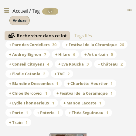
Accueil
/
Tag
67
Anduze
Rechercher dans ce lot
Tags liés
+ Parc des Cordeliers
30
+ Festival de la Céramique
26
+ Audrey Bignon
7
+ Hilare
6
+ Art urbain
5
+ Conseil Citoyens
4
+ Eva Roucka
3
+ Château
2
+ Élodie Catania
2
+ TVC
2
+ Blandine Descombes
1
+ Charlotte Heurtier
1
+ Chloé Bercovici
1
+ Fesitval de la Céramique
1
+ Lydie Thonnerieux
1
+ Manon Lacoste
1
+ Porte
1
+ Poterie
1
+ Théa Seguineau
1
+ Train
1