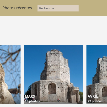
Photos récentes
MARS
AVRIL
15 photos
27 photos