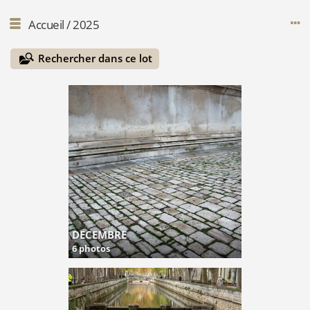
Accueil
/
2025
Rechercher dans ce lot
DECEMBRE
6 photos