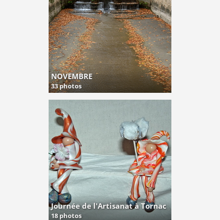
NOVEMBRE
33 photos
Journée de l'Artisanat à Tornac
18 photos