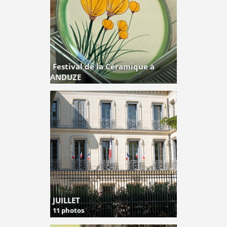
Festival de la Céramique à
ANDUZE
17 photos
JUILLET
11 photos