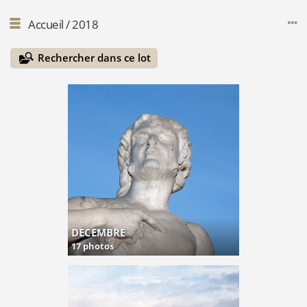
Accueil
/
2018
Rechercher dans ce lot
DECEMBRE
17 photos