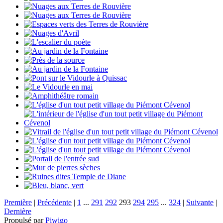
Première
|
Précédente
|
1
...
291
292
293
294
295
...
324
|
Suivante
|
Dernière
Propulsé par
Piwigo