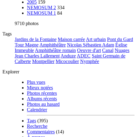
2005
159
NEMOSUM 2
334
NEMOSUM 1
84
9710 photos
Tags
Jardins de la Fontaine
Maison carrée
Art urbain
Pont du Gard
Tour Magne
Amphithéâtre
Nicolas Sébastien Adam
Église
Immeuble
Amphithéâtre romain
Oeuvre d'art
Canal
Nuages
Jean Charles Lallement
Anduze
ADEC
Saint Germain de
Calberte
Montpellier
Micocoulier
Nymphée
Explorer
Plus vues
Mieux notées
Photos récentes
Albums récents
Photos au hasard
Calendrier
Tags
(395)
Recherche
Commentaires
(14)