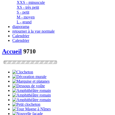
XXS - minuscule
XS - très petit
S - petit
M - moyen
L - grand
diaporama
retourner à la vue normale
Calendrier
Calendrier
Accueil
9710