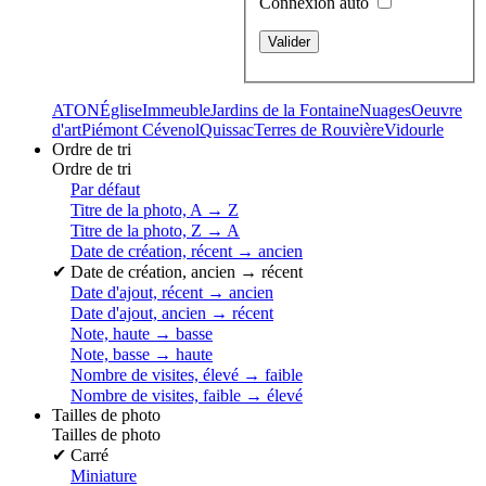
Connexion auto
ATON
Église
Immeuble
Jardins de la Fontaine
Nuages
Oeuvre
d'art
Piémont Cévenol
Quissac
Terres de Rouvière
Vidourle
Ordre de tri
Ordre de tri
Par défaut
Titre de la photo, A → Z
Titre de la photo, Z → A
Date de création, récent → ancien
✔
Date de création, ancien → récent
Date d'ajout, récent → ancien
Date d'ajout, ancien → récent
Note, haute → basse
Note, basse → haute
Nombre de visites, élevé → faible
Nombre de visites, faible → élevé
Tailles de photo
Tailles de photo
✔
Carré
Miniature